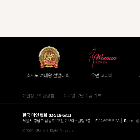
리아
소서노 여대왕 선발대회
우먼 코리아
이메일 무단 수집 거부
개인정보 취급방침
한국 미인 협회 02-518-6311
서울시 강남구 삼성로107길 7 보아스빌딩 3층
02-6925-5188
hm-tj@
© 2021 KBA. ALL Right Reserved