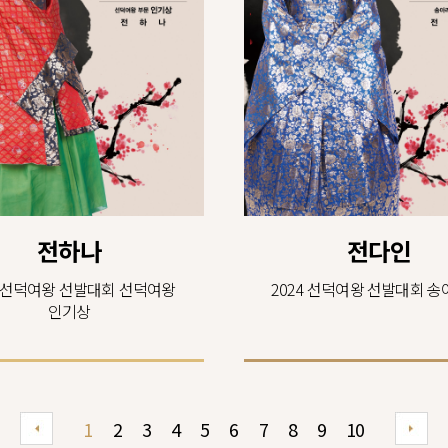
전하나
전다인
4 선덕여왕 선발대회 선덕여왕
2024 선덕여왕 선발대회 송
인기상
1
2
3
4
5
6
7
8
9
10