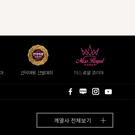
아
선덕여왕 선발대회
미스 로얄 코리아
미스 
계열사 전체보기