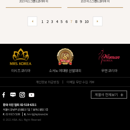
2023 미스그랜드코리아 미
2023 미스그랜드코리아 미
1
2
3
4
5
6
7
8
9
10
미시즈 코리아
소서노 여대왕 선발대회
우먼 코리아
개인정보 취급방침
이메일 무단 수집 거부
계열사 전체보기
한국 미인 협회 02-518-6311
서울시 강남구 삼성로107길 7 보아스빌딩 3층
F.
02-6925-5188
E.
hm-tj@kpbrand.kr
© 2021 KBA. ALL Right Reserved