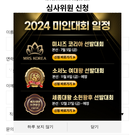
심사위원 신청
이름(업체명)
연락처
이메일
@
하루 보지 않기
닫기
문의사항