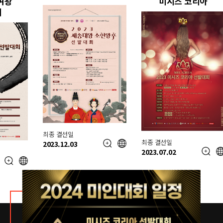
덕여왕
미시즈 코리아
회
최종 결선일
최종 결선일
2023.12.03
2023.07.02