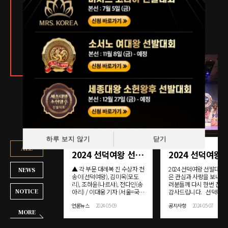
협회소식
한국 미인 협회의 새소식을
확인해보세요.
하루 보지 않기
닫기
ALL
2024 선덕여왕 선발대회를 빛낸 진
▲ 각 부문 대례복 진 수상자 천
2024 선덕여왕 선발대회
NEWS
송이(선덕여왕), 김미옥(모도
은 관심과 사랑을 보내주
리), 조하윤(나르샤), 전다인(송
러분들께 다시 한번 진심
아리) / 이대웅 기자 (서울=국제
감사드립니다. 선덕여왕
NOTICE
뉴스) 이대웅 기자 ='2024 선덕
대회는 대한민국 국민이
언론뉴스
2024-05-09
공지사항
2024-05-07
여왕 선발대회'가 지난 3일 오
누구나 참여할 수 있는 국
MORE
후 서울 광진구 그랜드 워커힐
고의 한복모델 선발대회로
호텔 서울 비스타홀에서 열렸
모’, ‘몸매’, ‘키’, ‘나이’등