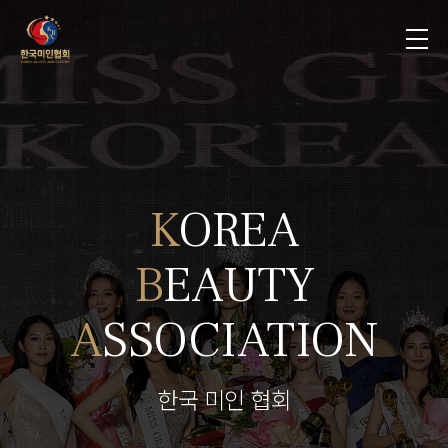
K
O
R
E
A
B
E
A
U
T
Y
A
S
S
O
C
I
A
T
I
O
N
한국 미인 협회