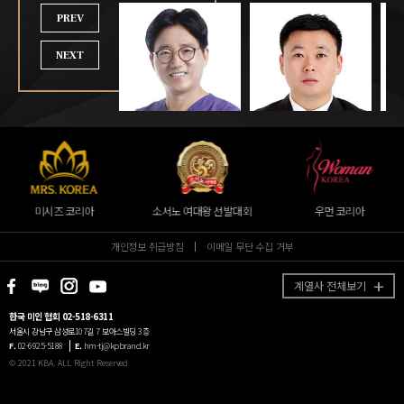
PREV
NEXT
미시즈 코리아
소서노 여대왕 선발대회
우먼 코리아
개인정보 취급방침
이메일 무단 수집 거부
계열사 전체보기
한국 미인 협회 02-518-6311
서울시 강남구 삼성로107길 7 보아스빌딩 3층
F.
02-6925-5188
E.
hm-tj@kpbrand.kr
© 2021 KBA. ALL Right Reserved