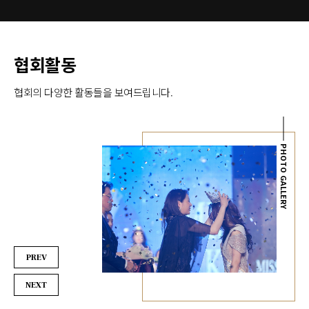
다. 이날 각 부문에서 본상 진
이 없이 대한민국 국민이
(眞)을 수상한 천송이(선덕여
누구나 참여할 수 있는 
왕), 김미옥(모도리), 조하윤(나
정확하고 공정한 심사집
르샤), 전다인(송아리)이 대례
결과에 따라 선발하였습
복 한복 퍼레이드를 마치고 기
수상하신 분들 모두 진심
념 포즈를 취하고 있다. '선덕여
축하드립니다. 나르샤
협회활동
왕 선발대회'는 우리나라 최초
진, 국민투표상 101 조하
의 여성 임금이자 신라 27대왕
103 이유주 미 102 경
인 선덕여왕의 '지덕체'를 본받
도리 부문 진 김미옥 선
협회의 다양한 활동들을 보여드립니다.
아 업적을 널리 알리고, 그 면모
언 미 이무선 미 박영희
를 본받기 위해 만들어진 한복
수상, 엑소리젠 인플루언
대회이다. 출처 : 국제뉴스
김단이 우수상 홍영선 
(https://www.gukjenews.com)
상 김귀자 맵시상 이현
소상 유연서 인기상, 국
상 박현미 송아리 부문 
PHOTO GALLERY
다인 선, 엑소리젠 인플
상 선은지 미 최문희 미
정 최우수상, 국민투표상
기 우수상 여지은 자태
윤설 맵시상 안초롱 미
임주연 인기상 최하나
여왕 부문 진, 엑소리젠 
루언서상 천송이 선 심
미 오혜진 미, 국민투표상
민지 최우수상 강지나 
PREV
상 최승혜 자태상 남예
시상 이민주 미소상 고
인기상 전하나
NEXT