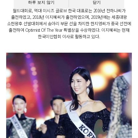
하루 보지 않기
닫기
미시즈 글로브(Mrs. Globe)는 미시즈 부문 세계 1위의 독보적인
월드대회로, 역대 미시즈 글로브 한국 대표로는 2016년 전하나씨가
출전하였고, 2018년 이지혜씨가 출전하였으며, 2019년에는 세종대왕
소헌왕후 선발대회에서 송아리 부문 선을 차지한 한지영씨가 중국 선전에
출전하여 Optimist Of The Year 특별상을 수상하였다. 이지혜씨는 현재
한국미인협회 이사로 활동하고 있다.