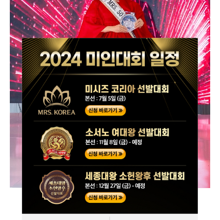
2020 세종대왕 소헌왕후 선발대회 모도리 부문 진 김가혜