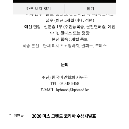
참가 준비물
하루 보지 않기
닫기
서류 접수 : 얼굴, 상반신, 전신 사진 각 1매씩 온라인
접수 (최근 3개월 이내, 정면)
예선 면접 : 신분증 1부 (주민등록증, 운전면허증, 여권
中 1), 원피스 또는 정장
본선 합숙 : 개별 통보
최종 본선 : 단체 티셔츠 + 청바지, 원피스, 드레스
문의
주관) 한국미인협회 사무국
TEL. 02-518-9158
E-MAIL. kpbrand@kpbrand.kr
2020 미스 그랜드 코리아 수상자발표
이전 글