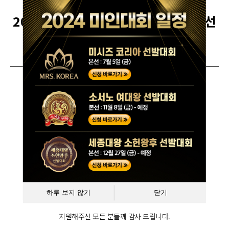
[공지사항]
2020 소서노 여대왕 선발대회 2차 예선
면접 합격자발표
2020-09-25
경쟁률
키즈 부문 4.1 : 1 시니어 부문 3 : 1
미시즈 부문 4.1 : 1 미스 부문 3.5 : 1
2차 예선면접 합격을 진심으로 축하드립니다.
합격자에 한해 09월 25일 (화) 오전 중으로
하루 보지 않기
닫기
개별 합격 문자가 발송될 예정입니다.
지원해주신 모든 분들께 감사 드립니다.