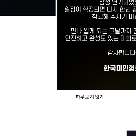
[언론뉴스]
‘2
하루 보지 않기