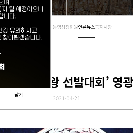
활동 갤러리
활동 동영상
정회원
언론뉴스
공지사항
020 선덕여왕 선발대회’ 영
닫기
2021-04-21