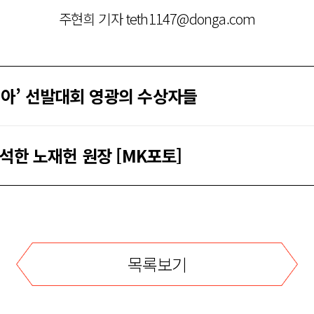
주현희 기자 teth1147@donga.com
코리아’ 선발대회 영광의 수상자들
한 노재헌 원장 [MK포토]
목록보기