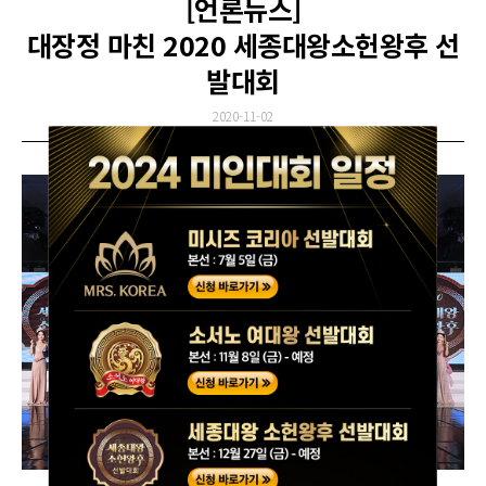
[언론뉴스]
대장정 마친 2020 세종대왕소헌왕후 선
발대회
2020-11-02