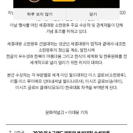
지난 1일 오후 서울 광진구 그랜드 워커힐 호텔 서울 비스타홀에서 '2020
하루 보지 않기
닫기
세종대왕 소헌왕후 본선 대회'가 열렸다.
이날 행사를 마친 세종대왕 소헌왕후 주요 수상자 및 관계자들이 단체
기념 포즈를 취하고 있다.
세종대왕 소헌왕후 선발대회는 성군인 세종대왕의 업적과 곁에서 내조한
소헌왕후의 정신을 계승, 발전시켜
한글의 우수성과 한복의 아름다움 그리고 한식의 세계화 및 한류문화를 전
세계적으로 널리 알리기 위한 취지의 대회다.
본선 수상자는 각 부문별로 세계 미인 월드대회인 미스 글로브(소헌왕후),
리틀 미스 루미에르 인터내셔널 월드(나르샤), 미시즈 글로브(송아리),
미시즈 글로브 클래식(모도리) 한국대표 자격을 부여받게 된다.
문화저널21 = 이대웅 기자
2020 미스그랜드코리아 본선대회 수상자들
이전 글