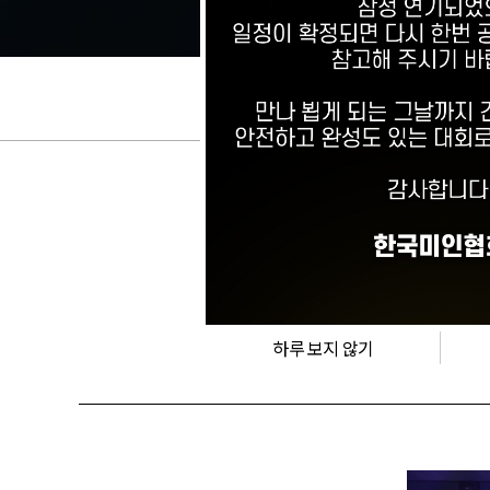
[언론뉴스]
소
하루 보지 않기