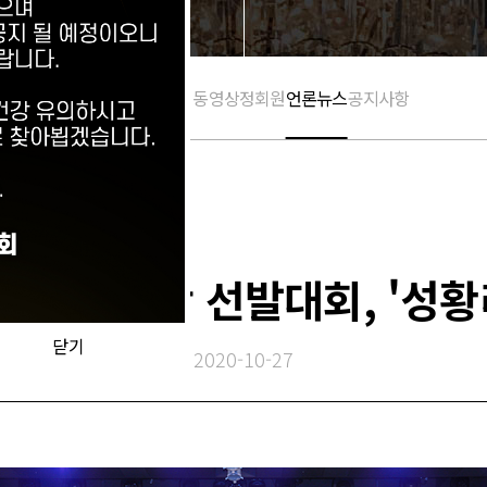
활동 갤러리
활동 동영상
정회원
언론뉴스
공지사항
서노 여대왕 선발대회, '성황
닫기
2020-10-27