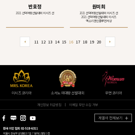
반호정
원미희
2021 선덕여왕선발대회 미시즈 선
2021 선덕여왕선발대회 미시즈 선
2021 선덕여왕선발대회 미시즈
엑소리젠인플루언서상
11
12
13
14
15
16
17
18
19
20
미시즈 코리아
소서노 여대왕 선발대회
우먼 코리아
개인정보 취급방침
이메일 무단 수집 거부
계열사 전체보기
한국 미인 협회 02-518-6311
서울시 강남구 삼성로107길 7 보아스빌딩 3층