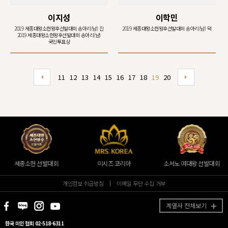
이지성
이학민
2019 세종대왕소헌왕후선발대회 송아리(남) 진
2019 세종대왕소헌왕후선발대회 송아리(남) 덕
2019 세종대왕소헌왕후선발대회 송아리(남)
국민투표상
11
12
13
14
15
16
17
18
19
20
세종소헌 선발대회
미시즈 코리아
소서노 여대왕 선발대회
개인정보 취급방침
이메일 무단 수집 거부
계열사 전체보기
한국 미인 협회 02-518-6311